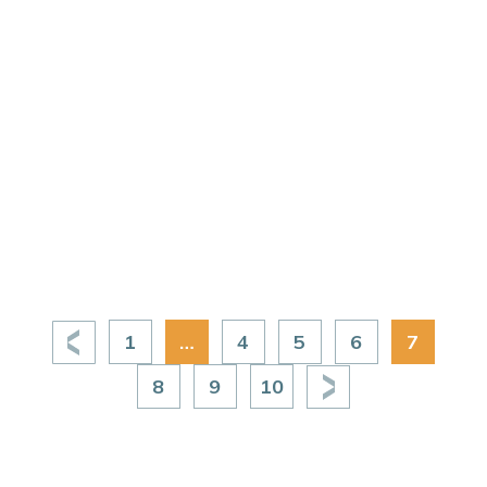
Melle (79)
Pôle Emploi
1
…
4
5
6
7
8
9
10