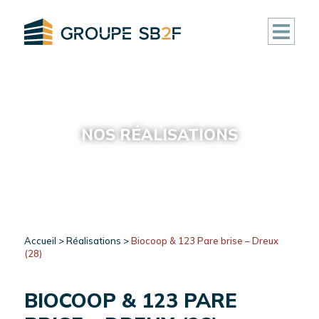
ACCUEIL
CLUB
NOS RÉALISATIONS
DEAL
FONDS
IMMOBILIERS
ACTIVITÉ
Accueil
>
Réalisations
>
Biocoop & 123 Pare brise – Dreux
(28)
RÉALISATIONS
BIOCOOP & 123 PARE
ACTUALITÉS