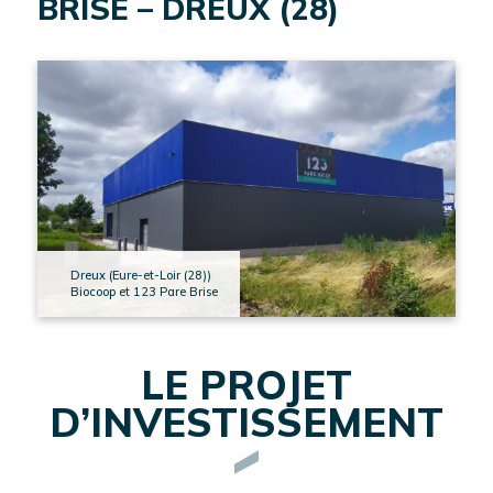
BRISE – DREUX (28)
CONTACT
EN
SAVOIR
PLUS
Dreux (Eure-et-Loir (28))
TOUT SAVOIR SUR
Biocoop et 123 Pare Brise
L'INVESTISSEMENT
EN IMMOBILIER
D'ENTREPRISE
LE PROJET
D’INVESTISSEMENT