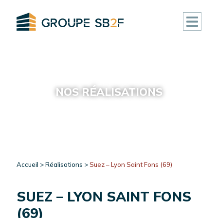
ACCUEIL
CLUB
NOS RÉALISATIONS
DEAL
FONDS
IMMOBILIERS
ACTIVITÉ
Accueil
>
Réalisations
>
Suez – Lyon Saint Fons (69)
RÉALISATIONS
SUEZ – LYON SAINT FONS
(69)
ACTUALITÉS