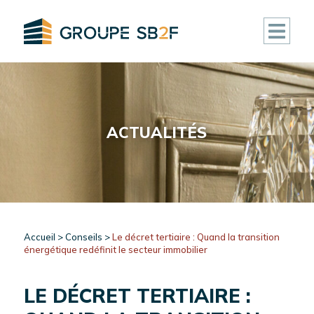
ACCUEIL
CLUB
ACTUALITÉS
DEAL
FONDS
IMMOBILIERS
ACTIVITÉ
Accueil
>
Conseils
>
Le décret tertiaire : Quand la transition
énergétique redéfinit le secteur immobilier
RÉALISATIONS
LE DÉCRET TERTIAIRE :
ACTUALITÉS