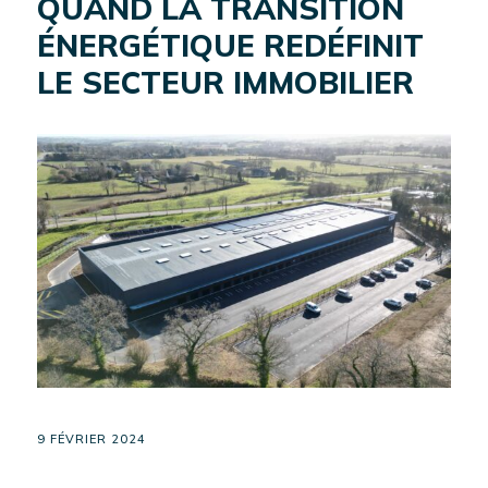
QUAND LA TRANSITION
ÉNERGÉTIQUE REDÉFINIT
CONTACT
LE SECTEUR IMMOBILIER
EN
SAVOIR
PLUS
TOUT SAVOIR SUR
L'INVESTISSEMENT
EN IMMOBILIER
D'ENTREPRISE
9 FÉVRIER 2024