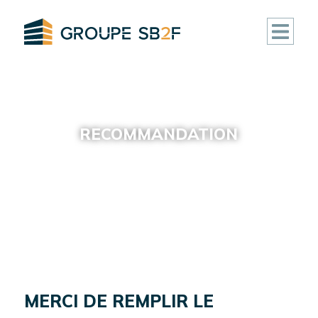
ACCUEIL
CLUB
RECOMMANDATION
DEAL
FONDS
IMMOBILIERS
ACTIVITÉ
RÉALISATIONS
MERCI DE REMPLIR LE
ACTUALITÉS