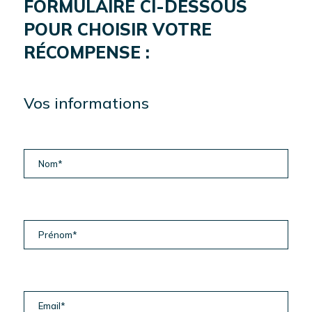
FORMULAIRE CI-DESSOUS
POUR CHOISIR VOTRE
CONTACT
RÉCOMPENSE :
EN
SAVOIR
PLUS
Vos informations
TOUT SAVOIR SUR
L'INVESTISSEMENT
EN IMMOBILIER
D'ENTREPRISE